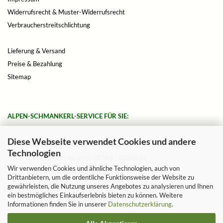
Widerrufsrecht & Muster-Widerrufsrecht
Verbraucherstreitschlichtung
Lieferung & Versand
Preise & Bezahlung
Sitemap
ALPEN-SCHMANKERL-SERVICE FÜR SIE:
Diese Webseite verwendet Cookies und andere
Bestellung ohne Mindestbestellwert!
Technologien
Direkt bestellen
unter
08384 / 8236234
Wir verwenden Cookies und ähnliche Technologien, auch von
Geschenkkorbservice & Beratung
Drittanbietern, um die ordentliche Funktionsweise der Website zu
Kulinarische Geschenkideen für Gourmets
gewährleisten, die Nutzung unseres Angebotes zu analysieren und Ihnen
ein bestmögliches Einkaufserlebnis bieten zu können. Weitere
Partyservice & Catering für Ihre Feste
Informationen finden Sie in unserer
Datenschutzerklärung
.