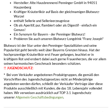
Hersteller: Alte Hausbrennerei Penninger GmbH in 94051
Hauzenberg
Kräftiger Kräuterlikör auf Basis der gleichnamigen Blutwurz-
Wurzel
enthält Sellerie und Sellerieerzeugnisse
Ob als Aperitif, pur, flambiert oder als Digestif - einfach ein
Genuss!
Ein Synonym für Bayern - der Penninger Blutwurz!
Probieren Sie auch unseren Blutwurz-Longdrink "Franz Joseph"
Blutwurz ist der Star unter den Penninger-Spezialitäten und seine
Popularität geht bereits weit über Bayerns Grenzen hinaus. Hat der
hochprozentige Kräuterlikör erst Feuer gefangen, leuchtet er in
kräftigem Rot und erobert dabei auch gerne Frauenherzen, die vor allem
seinen harmonischen Geschmack besonders schätzen.
!! JUGENDSCHUTZ:
*
Bei vom Verkäufer angebotenen Produktgruppen, die gemäß den
Vorschriften des Jugendschutzgesetzes nicht an Minderjährige
angeboten werden dürfen, schließt der Verkäufer Verträge über diese
Produkte ausschließlich mit Kunden, die das 18. Lebensjahr vollendet
haben. Wir verweisen ausdrücklich auf TOP 3.1 Jugendschutz
unserer
Allgemein Geschäftsbedingungen
.